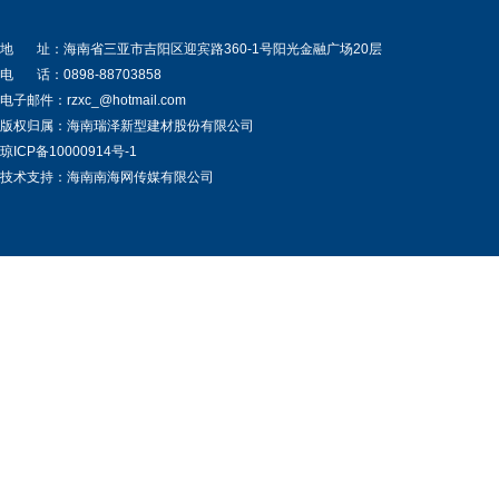
地 址：海南省三亚市吉阳区迎宾路360-1号阳光金融广场20层
电 话：0898-88703858
电子邮件：rzxc_@hotmail.com
版权归属：海南瑞泽新型建材股份有限公司
琼ICP备10000914号-1
技术支持：海南南海网传媒有限公司